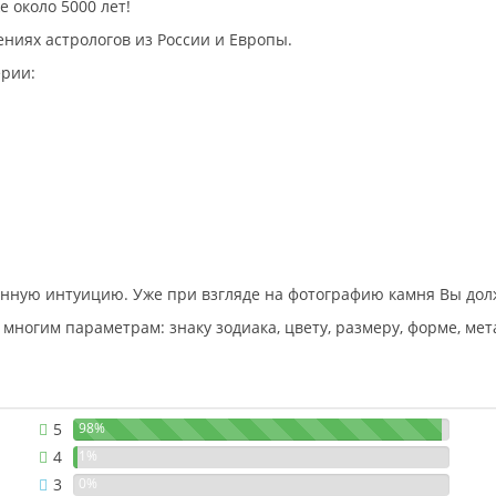
 около 5000 лет!
ниях астрологов из России и Европы.
ерии:
венную интуицию. Уже при взгляде на фотографию камня Вы д
многим параметрам: знаку зодиака, цвету, размеру, форме, ме
5
98%
4
1%
3
0%