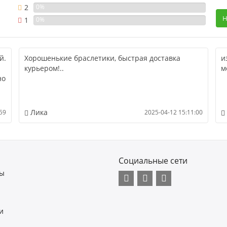
2
0%
Н
1
0%
й.
Хорошенькие браслетики, быстрая доставка
и
курьером!..
м
но
Лика
59
2025-04-12 15:11:00
Социальные сети
ты
и