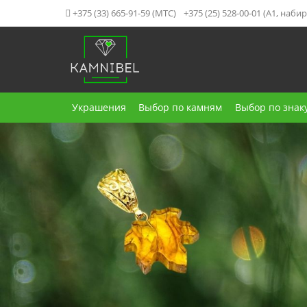
+375 (33) 665-91-59 (МТС)
+375 (25) 528-00-01 (А1, наб
Украшения
Выбор по камням
Выбор по знак