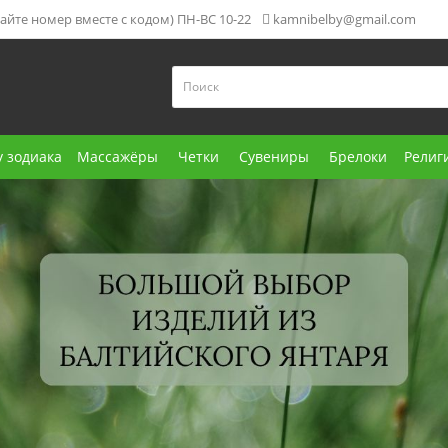
ирайте номер вместе с кодом) ПН-ВС 10-22
kamnibelby@gmail.com
у зодиака
Массажёры
Четки
Сувениры
Брелоки
Религ