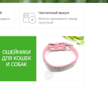
й
Частичный выкуп
одарок
Можно примерить перед
покупкой